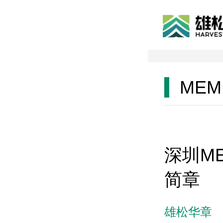
ME
深圳ME
简章
雄松华章