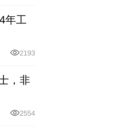
4年工
2193
硕士，非
2554