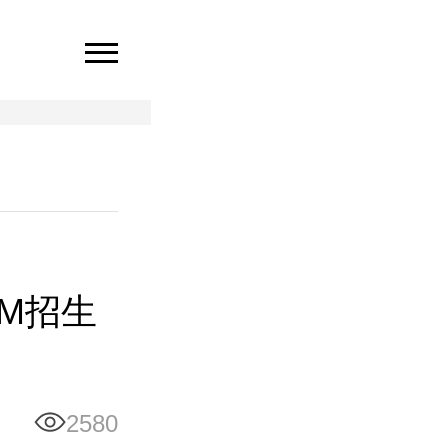
EM招生
2580