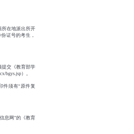
籍所在地派出所开
身份证号的考生，
须提交《教育部学
bgys.jsp）。
印件须有“原件复
信息网”的《教育