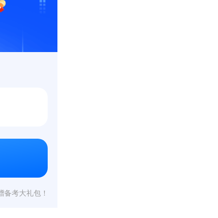
赠备考大礼包！