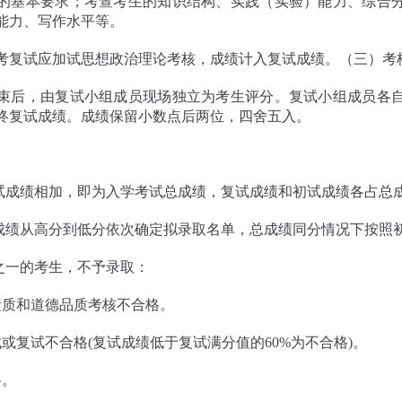
的基本要求；考查考生的知识结构、实践（实验）能力、综合
能力、写作水平等。
考复试应加试思想政治理论考核，成绩计入复试成绩。（三）考
束后，由复试小组成员现场独立为考生评分。复试小组成员各
终复试成绩。成绩保留小数点后两位，四舍五入。
初试成绩相加，即为入学考试总成绩，复试成绩和初试成绩各占总成
总成绩从高分到低分依次确定拟录取名单，总成绩同分情况下按照
况之一的考生，不予录取：
素质和道德品质考核不合格。
或复试不合格(复试成绩低于复试满分值的60%为不合格)。
格。