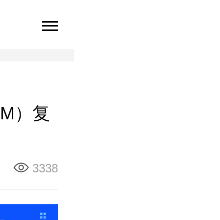
EM）复
3338