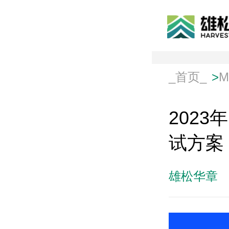
_首页_
>
202
试方案
雄松华章