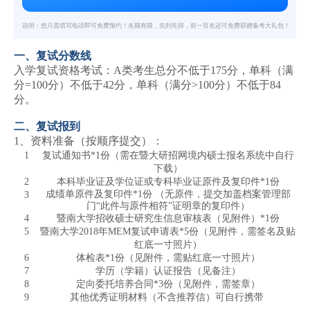
说明：您只需填写电话即可免费预约！名额有限，先到先得，前一百名还可免费获赠备考大礼包！
一、复试分数线
入学复试资格考试：A类考生总分不低于175分，单科（满
分=100分）不低于42分，单科（满分>100分）不低于84
分。
二、复试报到
1、资料准备（按顺序提交）：
1
复试通知书*1份（需在暨大研招网境内硕士报名系统中自行
下载）
2
本科毕业证及学位证或专科毕业证原件及复印件*1份
成绩单原件及复印件*1份 （无原件，提交加盖档案管理部
3
门“此件与原件相符”证明章的复印件）
4
暨南大学招收硕士研究生信息审核表（见附件）*1份
5
暨南大学2018年MEM复试申请表*5份（见附件，需签名及贴
红底一寸照片）
6
体检表*1份（见附件，需贴红底一寸照片）
7
学历（学籍）认证报告（见备注）
8
定向委托培养合同*3份（见附件，需签章）
9
其他优秀证明材料（不含推荐信）可自行携带