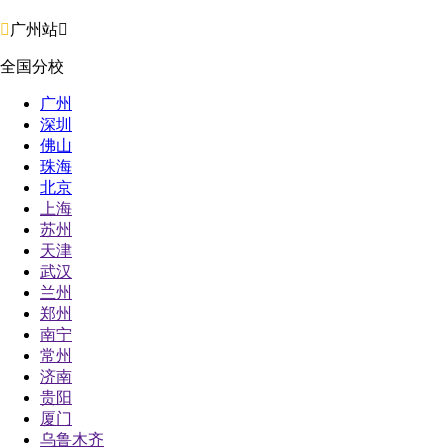

广州站

全国分校
广州
深圳
佛山
珠海
北京
上海
苏州
天津
武汉
兰州
郑州
南宁
常州
济南
贵阳
厦门
乌鲁木齐