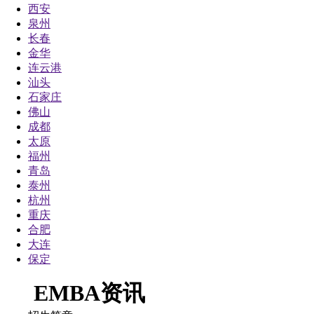
西安
泉州
长春
金华
连云港
汕头
石家庄
佛山
成都
太原
福州
青岛
泰州
杭州
重庆
合肥
大连
保定
EMBA资讯