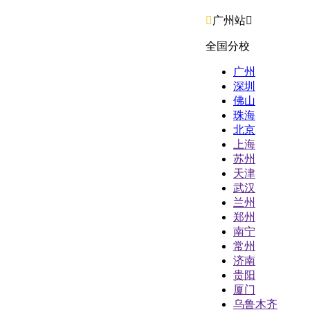

广州站

全国分校
广州
深圳
佛山
珠海
北京
上海
苏州
天津
武汉
兰州
郑州
南宁
常州
济南
贵阳
厦门
乌鲁木齐