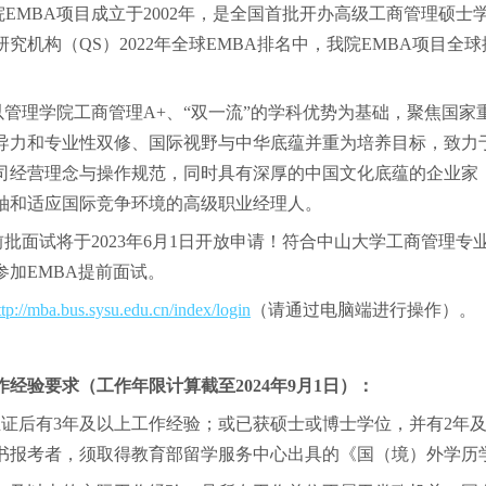
MBA项目成立于2002年，是全国首批开办高级工商管理硕士学
究机构（QS）2022年全球EMBA排名中，我院EMBA项目全球
管理学院工商管理A+、“双一流”的学科优势为基础，聚焦国家
导力和专业性双修、国际视野与中华底蕴并重为培养目标，致力
司经营理念与操作规范，同时具有深厚的中国文化底蕴的企业家，
袖和适应国际竞争环境的高级职业经理人。
前批面试将于2023年6月1日开放申请！符合中山大学工商管理
参加EMBA提前面试。
ttp://mba.bus.sysu.edu.cn/index/login
（请通过电脑端进行操作）。
经验要求（工作年限计算截至2024年9月1日）：
业证后有3年及以上工作经验；或已获硕士或博士学位，并有2年
书报考者，须取得教育部留学服务中心出具的《国（境）外学历