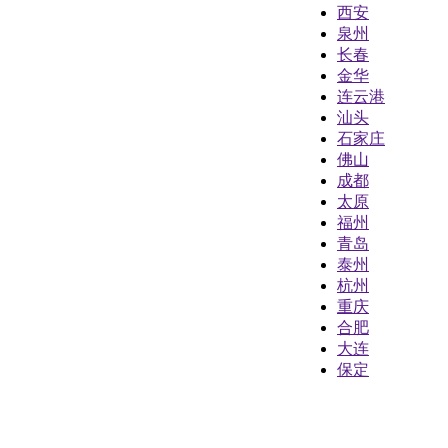
西安
泉州
长春
金华
连云港
汕头
石家庄
佛山
成都
太原
福州
青岛
泰州
杭州
重庆
合肥
大连
保定