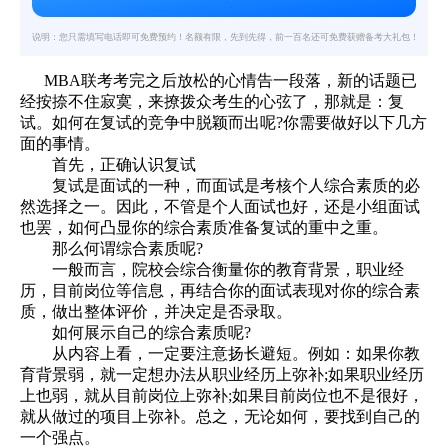
说明：您只需填写电话即可免费预约！名额有限，先到先得，前一百名还可免费获赠备考大礼包！
MBA联考考完之后放松的心情告一段落，新的话题已
经按捺不住寂寞，来撩拨众考生的心弦了，那就是：复
试。如何在复试的竞争中脱颖而出呢?你需要做好以下几方
面的事情。
首先，正确认识复试
复试是面试的一种，而面试是考核个人综合素质的必
然选择之一。因此，不管是个人面试也好，还是小组面试
也罢，如何凸显你的综合素质准备复试的重中之重。
那么何谓综合素质呢?
一般而言，院校会综合衡量你的教育背景，职业经
历，目前岗位等信息，再结合你的面试表现对你的综合素
质，做出整体评价，并决定是否录取。
如何展示自己的综合素质呢?
从内容上看，一定要注意扬长避短。例如：如果你教
育背景弱，就一定想办法从职业经历上弥补;如果职业经历
上也弱，就从目前岗位上弥补;如果目前岗位也不是很好，
就从做过的项目上弥补。总之，无论如何，要找到自己的
一个强点。