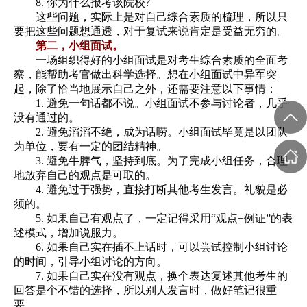
8. 你为什么报考该院校?
这些问题，实际上是对自己综合素质的梳理，所以只
要把这些问题想通透，对于复试来说肯定是受益无穷的。
第二，小组面试。
一场组织得好的小组面试是对考生综合素质的全面考
察，能帮助考官做出科学选择。想在小组面试中异军突
起，除了恰当地展示自己之外，还需要注意以下事情：
1. 避免一句话都不说。小组面试不参与讨论者，几乎
没有通过的。
2. 避免滔滔不绝，成为话唠。小组面试毕竟是以团队
为单位，要有一定的团结精神。
3. 避免牛脾气，坚持到底。为了完成小组任务，合理
地放弃自己的观点是可取的。
4. 避免过于强势，直接打断其他考生发言。礼貌是必
须的。
5. 如果自己有观点了，一定记得采用“观点+例证”的表
述模式，增加说服力。
6. 如果自己实在插不上话时，可以尝试控制小组讨论
的时间，引导小组讨论的方向。
7. 如果自己实在没有观点，换个表达复述其他考生的
回答是个不错的选择，所以别人发言时，做好笔记很重
要。