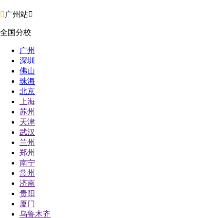

广州站

全国分校
广州
深圳
佛山
珠海
北京
上海
苏州
天津
武汉
兰州
郑州
南宁
常州
济南
贵阳
厦门
乌鲁木齐