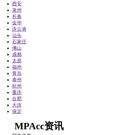
西安
泉州
长春
金华
连云港
汕头
石家庄
佛山
成都
太原
福州
青岛
泰州
杭州
重庆
合肥
大连
保定
MPAcc资讯